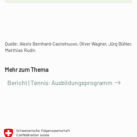
Quelle: Alexis Bernhard-Castelnuovo, Oliver Wagner, Jürg Bühler,
Matthias Rudin
Mehr zum Thema
Bericht | Tennis: Ausbildungsprogramm