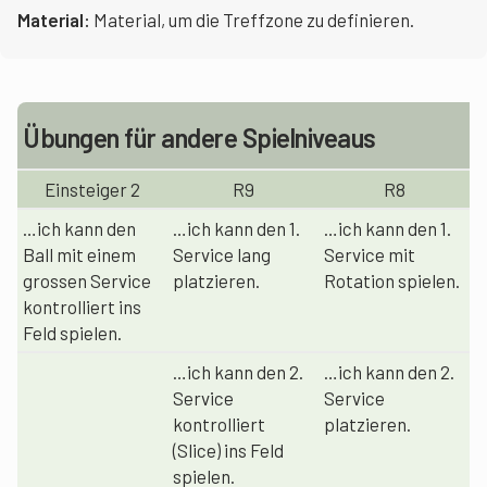
Material:
Material, um die Treffzone zu definieren.
Übungen für andere Spielniveaus
Einsteiger 2
R9
R8
…
ich kann den
…ich kann den 1.
…
ich kann den 1.
Ball mit einem
Service lang
Service mit
grossen Service
platzieren.
Rotation spielen
.
kontrolliert ins
Feld spielen
.
…
ich kann den 2.
…
ich kann den 2.
Service
Service
kontrolliert
platzieren
.
(Slice) ins Feld
spielen
.