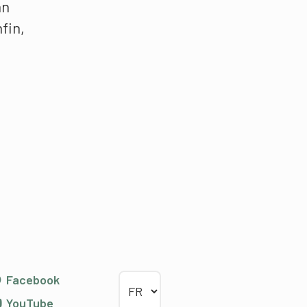
an
nfin,
Choisir la langue
Facebook
YouTube