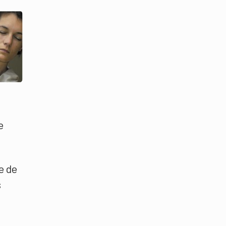
e
e de
s