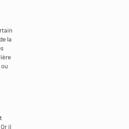
rtain
de la
es
lière
e ou
t
Or il