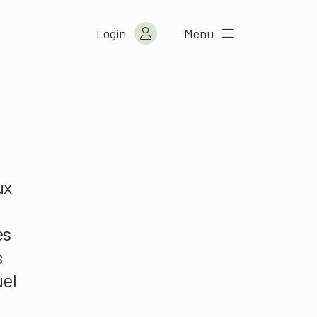
Login
Menu
ux
es
s
uel