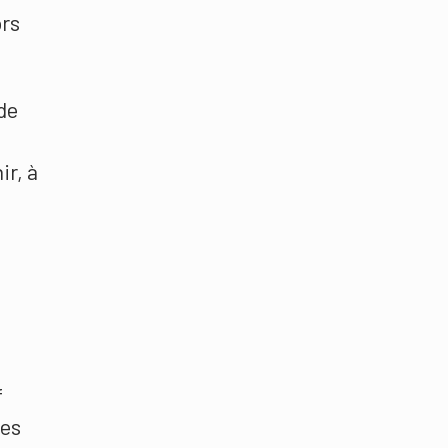
ors
 de
ir, à
f
les