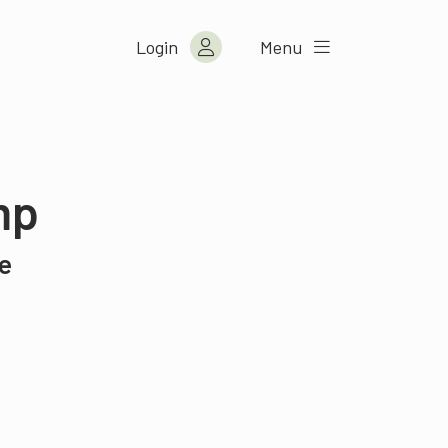
Login
Menu
mp
re