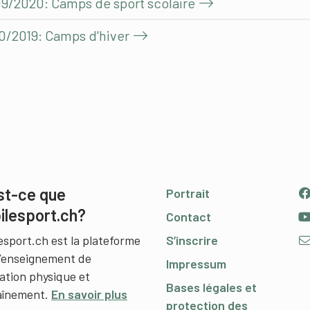
09/2020: Camps de sport scolaire
10/2019: Camps d'hiver
st-ce que
Portrait
ilesport.ch?
Contact
esport.ch est la plateforme
S’inscrire
l’enseignement de
Impressum
cation physique et
Bases légales et
raînement.
En savoir plus
protection des