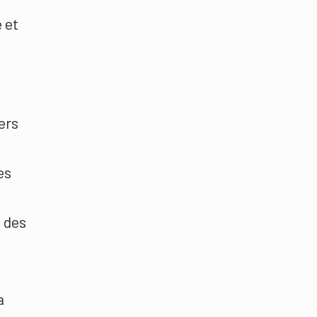
 et
ers
es
 des
a