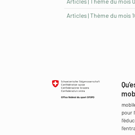
Articles | Thème du mois 
Articles | Thème du mois 
Qu’e
mob
mobil
pour 
l’édu
l’ent