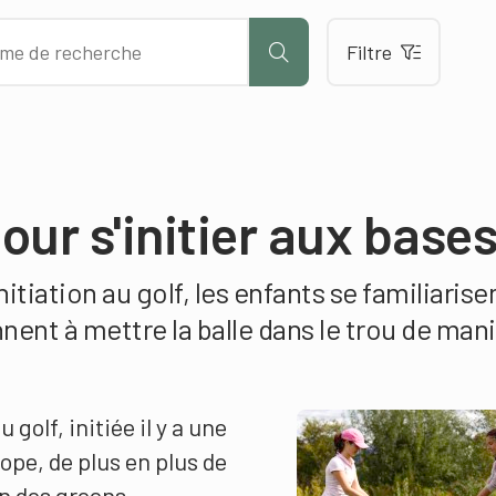
Filtre
our s'initier aux base
itiation au golf, les enfants se familiarise
ennent à mettre la balle dans le trou de man
golf, initiée il y a une
ope, de plus en plus de
n des greens.