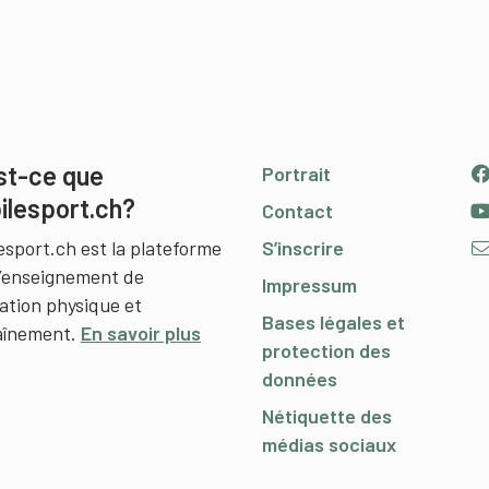
st-ce que
Portrait
ilesport.ch?
Contact
esport.ch est la plateforme
S’inscrire
l’enseignement de
Impressum
cation physique et
Bases légales et
raînement.
En savoir plus
protection des
données
Nétiquette des
médias sociaux