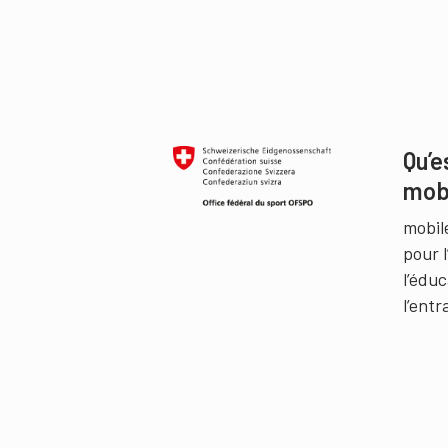
Qu’e
mob
mobil
pour 
l’édu
l’ent