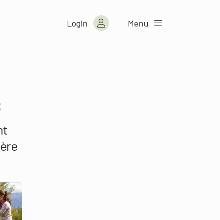
Login
Menu
s
nt
ière