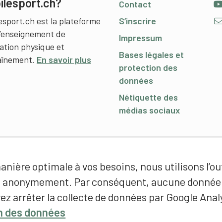
ilesport.ch?
Contact
esport.ch est la plateforme
S’inscrire
l’enseignement de
Impressum
cation physique et
Bases légales et
raînement.
En savoir plus
protection des
données
Nétiquette des
médias sociaux
nière optimale à vos besoins, nous utilisons l’out
é anonymement. Par conséquent, aucune donnée p
ez arrêter la collecte de données par Google Analy
on des données