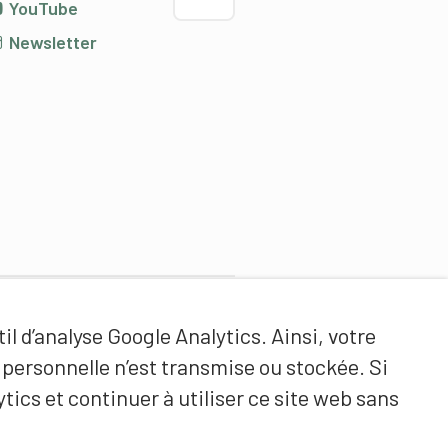
YouTube
Newsletter
Partenaires de contenus
il d’analyse Google Analytics. Ainsi, votre
Haute école fédérale de sport
ersonnelle n’est transmise ou stockée. Si
de Macolin HEFSM
tics et continuer à utiliser ce site web sans
Formation des entraîneurs