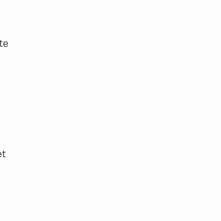
te
et