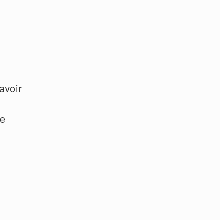
avoir
ge