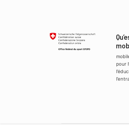
Qu’e
mob
mobil
pour 
l’édu
l’ent