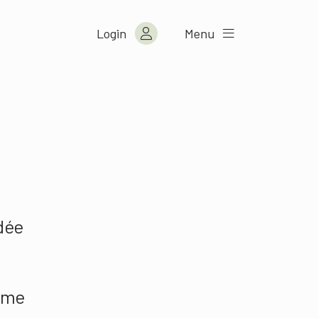
Login
Menu
u
idée
même