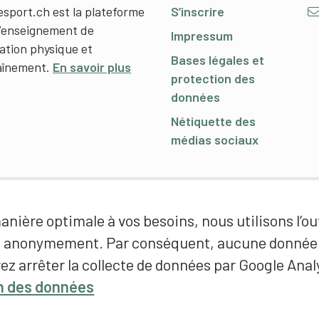
esport.ch est la plateforme
S’inscrire
l’enseignement de
Impressum
cation physique et
Bases légales et
raînement.
En savoir plus
protection des
données
Nétiquette des
médias sociaux
nière optimale à vos besoins, nous utilisons l’out
é anonymement. Par conséquent, aucune donnée p
ez arrêter la collecte de données par Google Analy
on des données