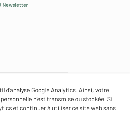
Newsletter
Partenaires de contenus
il d’analyse Google Analytics. Ainsi, votre
Haute école fédérale de sport
ersonnelle n’est transmise ou stockée. Si
de Macolin HEFSM
tics et continuer à utiliser ce site web sans
Formation des entraîneurs
Suisse