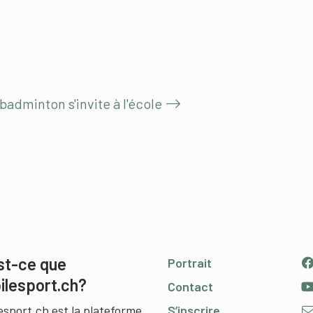
 badminton s'invite à l'école
st-ce que
Portrait
ilesport.ch?
Contact
esport.ch est la plateforme
S’inscrire