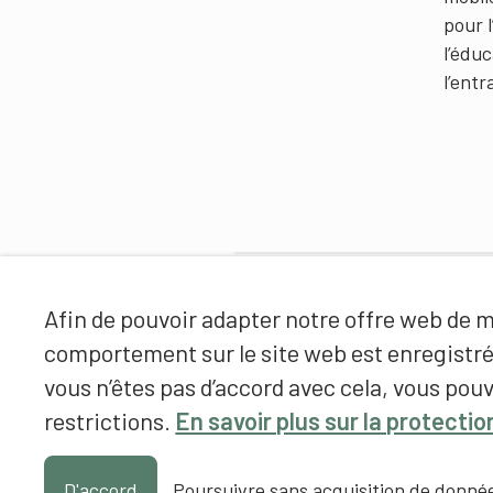
pour 
l’édu
l’ent
Partenaires
Afin de pouvoir adapter notre offre web de ma
comportement sur le site web est enregistr
vous n’êtes pas d’accord avec cela, vous pouv
restrictions.
En savoir plus sur la protecti
D'accord
Poursuivre sans acquisition de donné