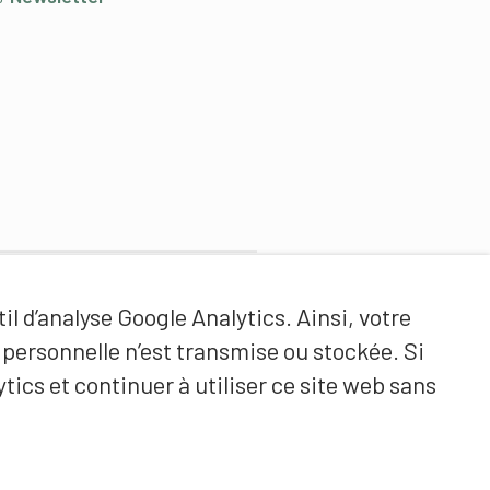
Partenaires de contenus
il d’analyse Google Analytics. Ainsi, votre
Haute école fédérale de sport
ersonnelle n’est transmise ou stockée. Si
de Macolin HEFSM
tics et continuer à utiliser ce site web sans
Formation des entraîneurs
Suisse