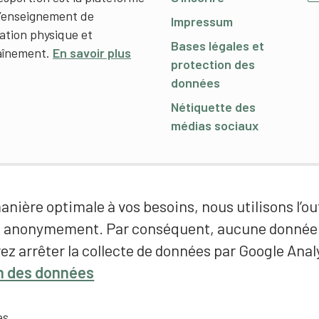
l’enseignement de
Impressum
cation physique et
Bases légales et
raînement.
En savoir plus
protection des
données
Nétiquette des
médias sociaux
nière optimale à vos besoins, nous utilisons l’out
é anonymement. Par conséquent, aucune donnée p
ez arrêter la collecte de données par Google Analy
on des données
es