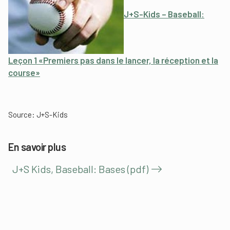
J+S-Kids – Baseball:
Leçon 1 «Premiers pas dans le lancer, la réception et la
course»
Source:
J+S-Kids
En savoir plus
J+S Kids, Baseball: Bases (pdf)