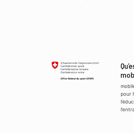
Qu’e
mob
mobil
pour 
l’édu
l’ent