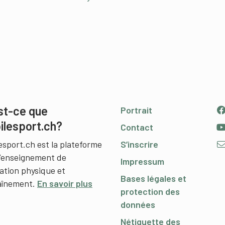
st-ce que
Portrait
ilesport.ch?
Contact
esport.ch est la plateforme
S’inscrire
l’enseignement de
Impressum
cation physique et
Bases légales et
raînement.
En savoir plus
protection des
données
Nétiquette des