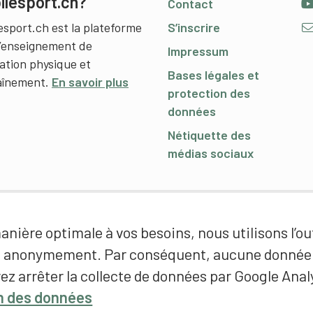
ilesport.ch?
Contact
esport.ch est la plateforme
S’inscrire
l’enseignement de
Impressum
cation physique et
Bases légales et
raînement.
En savoir plus
protection des
données
Nétiquette des
médias sociaux
nière optimale à vos besoins, nous utilisons l’out
é anonymement. Par conséquent, aucune donnée p
ez arrêter la collecte de données par Google Analy
on des données