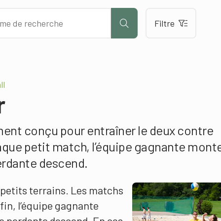
Filtre
ll
r
ent conçu pour entraîner le deux contre
aque petit match, l’équipe gagnante mont
perdante descend.
petits terrains. Les matchs
 fin, l’équipe gagnante
pe perdante descend. En cas