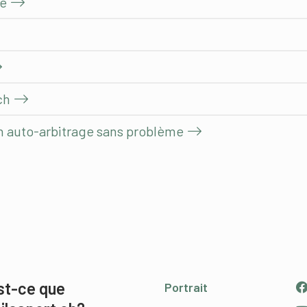
le
ch
n auto-arbitrage sans problème
st-ce que
Portrait