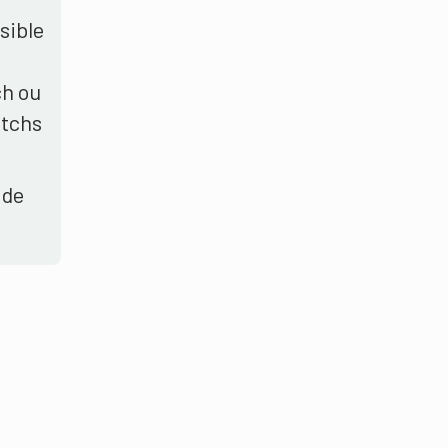
sible
ch ou
atchs
 de