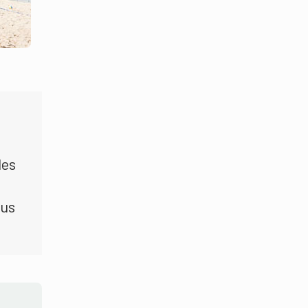
des
lus