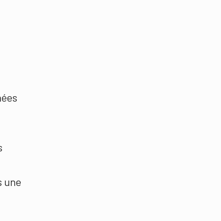
nées
s
s une