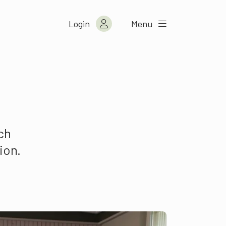
Login
Menu
ch
ion.