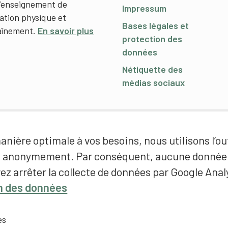
l’enseignement de
Impressum
cation physique et
Bases légales et
raînement.
En savoir plus
protection des
données
Nétiquette des
médias sociaux
nière optimale à vos besoins, nous utilisons l’out
é anonymement. Par conséquent, aucune donnée p
ez arrêter la collecte de données par Google Analy
on des données
es