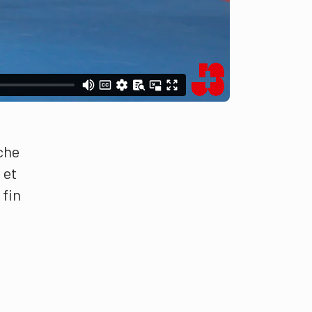
uche
 et
 fin