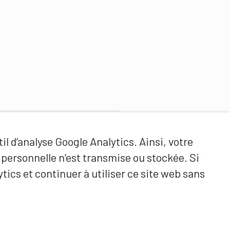
Partenaires de contenus
il d’analyse Google Analytics. Ainsi, votre
Haute école fédérale de sport
ersonnelle n’est transmise ou stockée. Si
de Macolin HEFSM
tics et continuer à utiliser ce site web sans
Formation des entraîneurs
Suisse