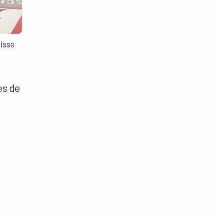
uisse
es de