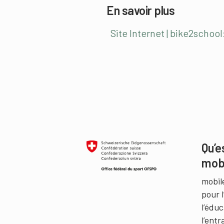
En savoir plus
Site Internet | bike2school
Qu’e
mob
mobil
pour 
l’édu
l’ent