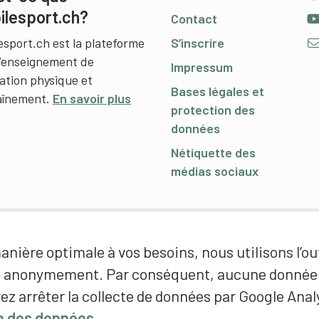
ilesport.ch?
Contact
esport.ch est la plateforme
S’inscrire
l’enseignement de
Impressum
cation physique et
Bases légales et
raînement.
En savoir plus
protection des
données
Nétiquette des
médias sociaux
nière optimale à vos besoins, nous utilisons l’out
é anonymement. Par conséquent, aucune donnée p
ez arrêter la collecte de données par Google Analy
on des données