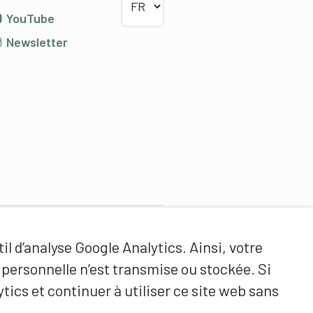
YouTube
Newsletter
Partenaires de contenus
il d’analyse Google Analytics. Ainsi, votre
Haute école fédérale de sport
ersonnelle n’est transmise ou stockée. Si
de Macolin HEFSM
tics et continuer à utiliser ce site web sans
Formation des entraîneurs