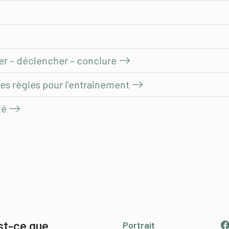
er – déclencher – conclure
s règles pour l’entraînement
té
st-ce que
Portrait