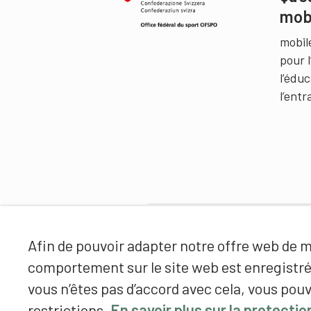
mob
mobil
pour 
l’édu
l’ent
Partenaires
Afin de pouvoir adapter notre offre web de ma
comportement sur le site web est enregistr
vous n’êtes pas d’accord avec cela, vous pouv
restrictions.
En savoir plus sur la protecti