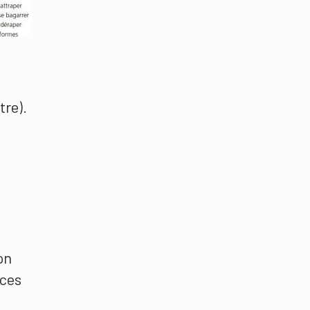
tre).
on
nces