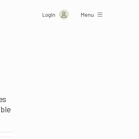
Login
Menu
es
ible