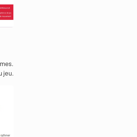
êmes.
u jeu.