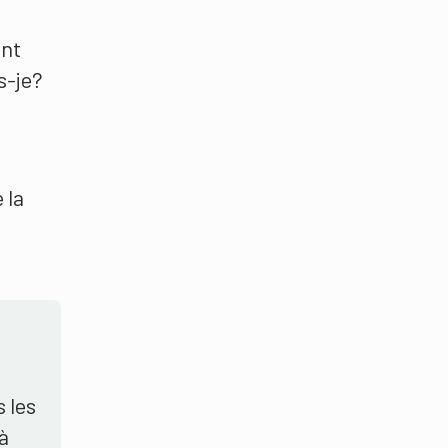
ent
s-je?
 la
 les
à