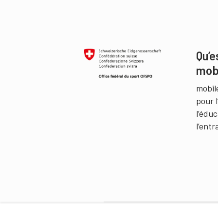
Qu’e
mob
mobil
pour 
l’édu
l’ent