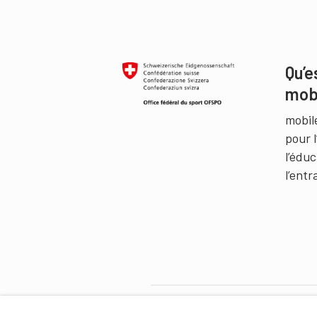
Qu’e
mob
mobil
pour 
l’édu
l’ent
Partenaires