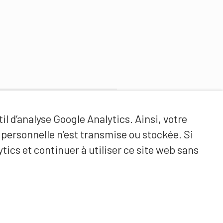
Partenaires de contenus
il d’analyse Google Analytics. Ainsi, votre
Haute école fédérale de sport
ersonnelle n’est transmise ou stockée. Si
de Macolin HEFSM
tics et continuer à utiliser ce site web sans
Formation des entraîneurs
Suisse