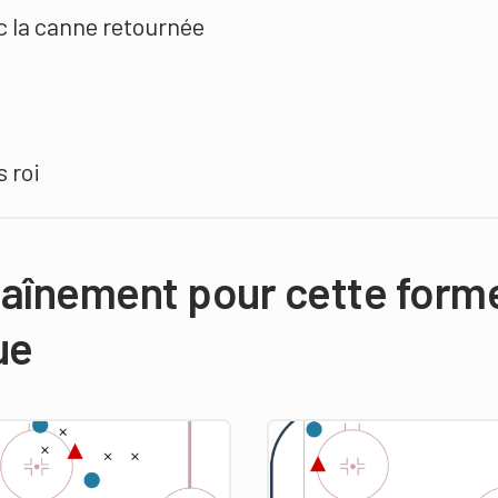
c la canne retournée
 roi
raînement pour cette form
ue