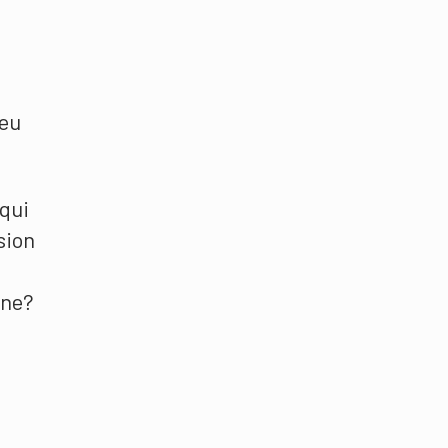
jeu
 qui
sion
ane?