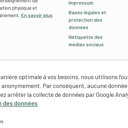
l’enseignement de
Impressum
cation physique et
Bases légales et
raînement.
En savoir plus
protection des
données
Nétiquette des
médias sociaux
nière optimale à vos besoins, nous utilisons l’out
é anonymement. Par conséquent, aucune donnée p
ez arrêter la collecte de données par Google Analy
on des données
es