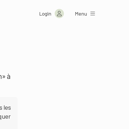
Login
Menu
n» à
s les
quer