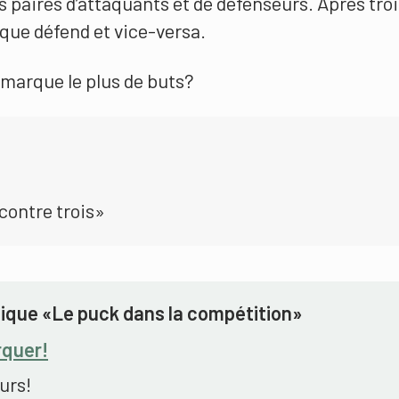
paires d’attaquants et de défenseurs. Après troi
aque défend et vice-versa.
marque le plus de buts?
contre trois»
ique «Le puck dans la compétition»
rquer!
urs!