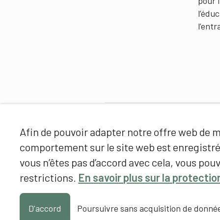
pour 
l’édu
l’ent
Partenaires
Afin de pouvoir adapter notre offre web de ma
comportement sur le site web est enregistr
vous n’êtes pas d’accord avec cela, vous pouv
restrictions.
En savoir plus sur la protecti
D'accord
Poursuivre sans acquisition de donné