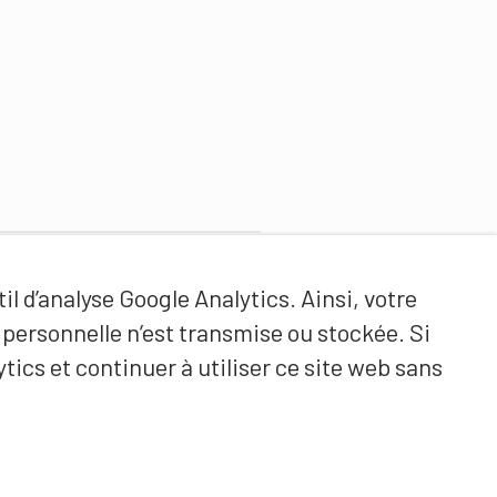
Partenaires de contenus
il d’analyse Google Analytics. Ainsi, votre
Haute école fédérale de sport
ersonnelle n’est transmise ou stockée. Si
de Macolin HEFSM
tics et continuer à utiliser ce site web sans
Formation des entraîneurs
Suisse