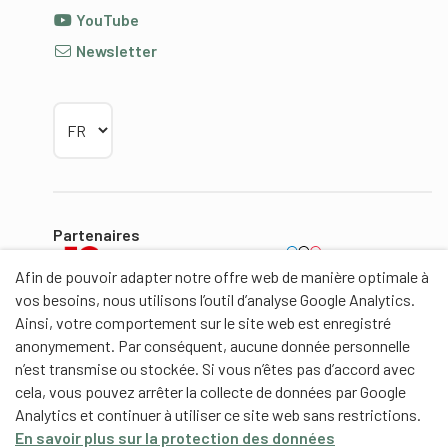
YouTube
Newsletter
Choisir la langue
Partenaires
Afin de pouvoir adapter notre offre web de manière optimale à
vos besoins, nous utilisons l’outil d’analyse Google Analytics.
Ainsi, votre comportement sur le site web est enregistré
anonymement. Par conséquent, aucune donnée personnelle
Partenaires de contenus
n’est transmise ou stockée. Si vous n’êtes pas d’accord avec
cela, vous pouvez arrêter la collecte de données par Google
Haute école fédérale de sport de Macolin HEFSM
Analytics et continuer à utiliser ce site web sans restrictions.
Formation des entraîneurs Suisse
En savoir plus sur la protection des données