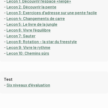
–
Leçon 1: Découvrir l’espace «neige»
–
Leçon 2: Découvrir la pente
–
Leçon 3: Exercices d’adresse sur une pente facile
–
Leçon 4: Changements de carre
–
Leçon 5: Le livre de la jungle
–
Leçon 6: Vivre l’équilibre
–
Leçon 7: Sauter
–
Leçon 8: Rotation – la star du freestyle
–
Leçon 9: Vivre le rythme
–
Leçon 10: Chemins sûrs
Test
–
Six niveaux d’évaluation