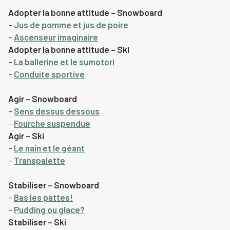
.
Adopter la bonne attitude – Snowboard
–
Jus de pomme et jus de poire
–
Ascenseur imaginaire
Adopter la bonne attitude – Ski
–
La ballerine et le sumotori
–
Conduite sportive
.
Agir – Snowboard
–
Sens dessus dessous
–
Fourche suspendue
Agir – Ski
–
Le nain et le géant
–
Transpalette
.
Stabiliser – Snowboard
–
Bas les pattes!
–
Pudding ou glace?
Stabiliser – Ski