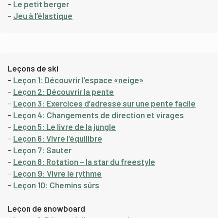
–
Le petit berger
–
Jeu à l’élastique
Leçons de ski
–
Leçon 1: Découvrir l’espace «neige»
–
Leçon 2: Découvrir la pente
–
Leçon 3: Exercices d’adresse sur une pente facile
–
Leçon 4: Changements de direction et virages
–
Leçon 5: Le livre de la jungle
–
Leçon 6: Vivre l’équilibre
–
Leçon 7: Sauter
–
Leçon 8: Rotation – la star du freestyle
–
Leçon 9: Vivre le rythme
–
Leçon 10: Chemins sûrs
.
Leçon de snowboard