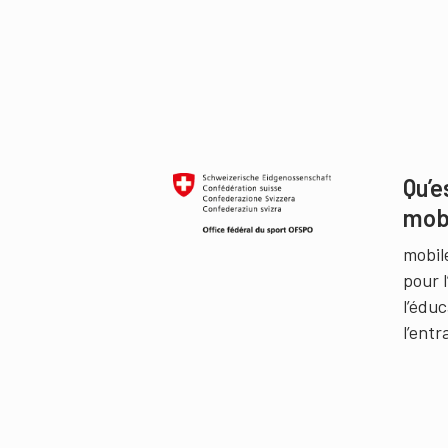
Qu’e
mob
mobil
pour 
l’édu
l’ent