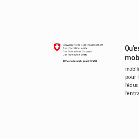
Qu’e
mob
mobil
pour 
l’édu
l’ent