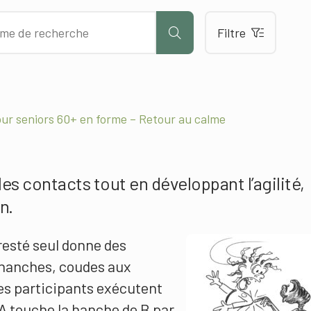
Filtre
ur seniors 60+ en forme – Retour au calme
les contacts tout en développant l’agilité,
n.
resté seul donne des
hanches, coudes aux
Les participants exécutent
 A touche la hanche de B par