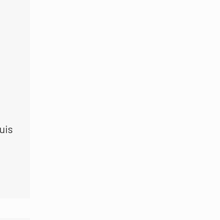
uis
e