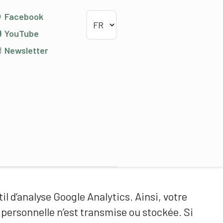
Choisir la langue
Facebook
YouTube
Newsletter
Partenaires de contenus
il d’analyse Google Analytics. Ainsi, votre
Haute école fédérale de sport
ersonnelle n’est transmise ou stockée. Si
de Macolin HEFSM