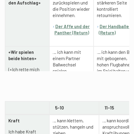
den Aufschlag»
den Aufschlag»
zurückspielen und
stärkeren Seite
die Position wieder
kontrolliert
einnehmen.
retournieren.
Der Affe und der
Der Handballer
Panther (Return)
(Return)
«Wir spielen
«Wir spielen
… ich kann mit
… ich kann den Ball
beide hinten»
beide hinten»
einem Partner
mit gebogenen,
Ballwechsel
hohen Flugbahnen
(«Ich rette mich
(«Ich rette mich
spielen.
im Spiel halten und
aus einer
aus einer
meine Position
schwierigen
schwierigen
Hin und her
finden.
Situation)
Situation)
Der Seelöwe
Der Ballönler
Das Lämmchen
Die Maus
5–10
11–15
5–10
11–15
Kraft
Kraft
… kann klettern,
… kann koordina
(«Ich baue das
(«Ich baue das
… ich kann mit
… ich kann die
stützen, hangeln und
anspruchsvoller
Ich habe Kraft
Ich habe Kraft
Spiel auf und
Spiel auf und
einem Partner
Qualität des
ziehen.
Kraftübungen,