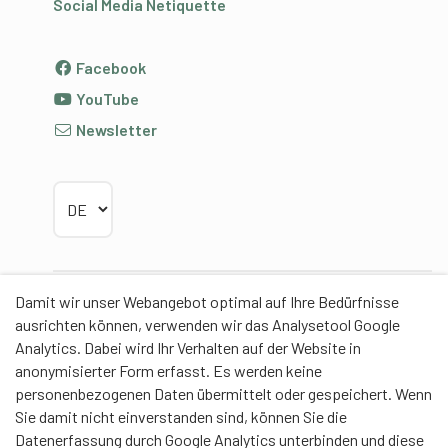
Social Media Netiquette
Facebook
YouTube
Newsletter
Sprache wählen
Damit wir unser Webangebot optimal auf Ihre Bedürfnisse
Partner
ausrichten können, verwenden wir das Analysetool Google
Analytics. Dabei wird Ihr Verhalten auf der Website in
anonymisierter Form erfasst. Es werden keine
personenbezogenen Daten übermittelt oder gespeichert. Wenn
Sie damit nicht einverstanden sind, können Sie die
Contentpartner
Datenerfassung durch Google Analytics unterbinden und diese