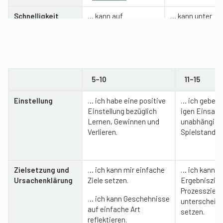
Gegner Raum und
Gegner Raum und
spielen.
wahrnehmen.
Schnelligkeit
Schnelligkeit
… kann auf
… kann unter
Zeit weg»)
Zeit weg»)
Frequenzschnelligkeit
Zeitdruck oder 
Hop-Hip!
Der Aufprall-
Ich bin schnell
Ich bin schnell
und kurze
Wettkampf mei
Seher
und…
und…
Kontaktzeiten
Leistungslimit
Der
ausgerichtete
erreichen.
Schachspieler
Übungen schnell und
präzise ausführen.
5–10
11–15
… ich kann nach
kurzen Bällen die
5–10
11–15
Der Basketballer
Einstellung
Einstellung
… ich habe eine positive
… ich gebe 1
Netzposition
Der Floh
Einstellung bezüglich
igen Einsatz
einnehmen.
Lernen, Gewinnen und
unabhängig 
Beweglichkeit
Beweglichkeit
… indem ich meinen
… indem ich akt
Die
Verlieren.
Spielstand.
vollen
meine Beweglic
Netzposition
Ich bin beweglich,
Ich bin beweglich,
Bewegungsumfang
erhalte.
…
…
regelmässig
Zielsetzung und
Zielsetzung und
… ich kann mir einfache
… ich kann
(«Ich spiele am
(«Ich spiele am
… ich kann
… ich kann
ausnutze.
Ursachen­klärung
Ursachen­klärung
Ziele setzen.
Ergebnisziel
Netz»)
Netz»)
langsame Bälle am
langsame Bälle mi
Prozessziele
Netz mit Volley
Volley platziert
… ich kann Geschehnisse
unterscheid
zurückspielen.
zurückspielen.
auf einfache Art
setzen.
reflektieren.
Der Fänger
Der Wahl-