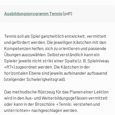
Ausbildungsprogramm Tennis
(pdf)
Tennis soll als Spiel ganzheitlich entwickelt, vermittelt
und gefördert werden. Die jeweiligen Kästchen mit den
Kompetenzen helfen, sich zu orientieren und passende
Übungen auszuwählen. Selbstverständlich kann ein
Spieler jeweils nicht strikt einer Spalte (z. B. Spielniveau
«R7») zugeordnet werden. Die Kästchen in der
horizontalen Ebene sind jeweils aufeinander aufbauend
(steigender Schwierigkeitsgrad).
Das methodische Rüstzeug für das Planen einer Lektion
wird in den Aus- und Weiterbildungsgefässen vermittelt
oder kann in der Broschüre «Tennis: verstehen und
unterrichten» nachgeschlagen werden.