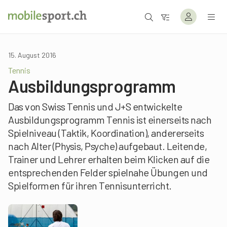
15. August 2016
Tennis
Ausbildungsprogramm
Das von Swiss Tennis und J+S entwickelte
Ausbildungsprogramm Tennis ist einerseits nach
Spielniveau (Taktik, Koordination), andererseits
nach Alter (Physis, Psyche) aufgebaut. Leitende,
Trainer und Lehrer erhalten beim Klicken auf die
entsprechenden Felder spielnahe Übungen und
Spielformen für ihren Tennisunterricht.