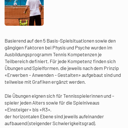
Basierend auf den 5 Basis-Spielsituationen sowie den
gängigen Faktoren bei Physis und Psyche wurden im
Ausbildungsprogramm Tennis Kompetenzen je
Teilbereich definiert. Für jede Kompetenz finden sich
Übungen und Spielformen, die jeweils nach dem Prinzip
«Erwerben – Anwenden – Gestalten» aufgebaut sind und
teilweise mit Grafiken ergänzt werden.
Die Übungen eignen sich für Tennisspielerinnen und –
spieler jeden Alters sowie für die Spielniveaus
«Einsteiger» bis «R3».
der horizontalen Ebene sind jeweils aufeinander
aufbauend (steigender Schwierigkeitsgrad).