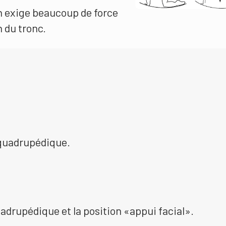
n exige beaucoup de force
n du tronc.
 quadrupédique.
uadrupédique et la position «appui facial».