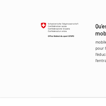
Qu’e
mob
mobil
pour 
l’édu
l’ent