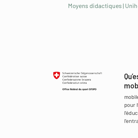
Moyens didactiques | Unih
Qu’e
mob
mobil
pour 
l’édu
l’ent