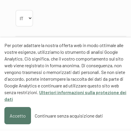
Scegliere la lingua
Per poter adattare la nostra offerta web in modo ottimale alle
Partner
vostre esigenze, utilizziamo lo strumento di analisi Google
Analytics. Ciò significa, che il vostro comportamento sul sito
web viene registrato in forma anonima. Di conseguenza, non
vengono trasmessi o memorizzati dati personali. Se non siete
d'accordo, potete interrompere la raccolta dei dati da parte di
Partner di contenuti
Google Analytics e continuare ad utilizzare questo sito web
senza restrizioni.
Ulteriori informazioni sulla protezione dei
Scuola universitaria federale dello Sport Macolin
dati
SUFSM (DE/FR)
Formazione degli allenatori Svizzera (DE/FR)
Accetto
Continuare senza acquisizione dati