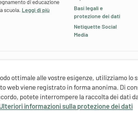
nsegnamento di educazione
Basi legali e
 a scuola.
Leggi di più
protezione dei dati
Netiquette Social
Media
P
odo ottimale alle vostre esigenze, utilizziamo lo 
S
d
sito web viene registrato in forma anonima. Di c
(
cordo, potete interrompere la raccolta dei dati d
F
Ulteriori informazioni sulla protezione dei dati
S