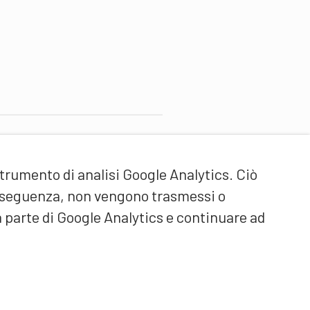
artner di contenuti
strumento di analisi Google Analytics. Ciò
cuola universitaria federale
ello Sport Macolin SUFSM
onseguenza, non vengono trasmessi o
DE/FR)
a parte di Google Analytics e continuare ad
ormazione degli allenatori
vizzera (DE/FR)