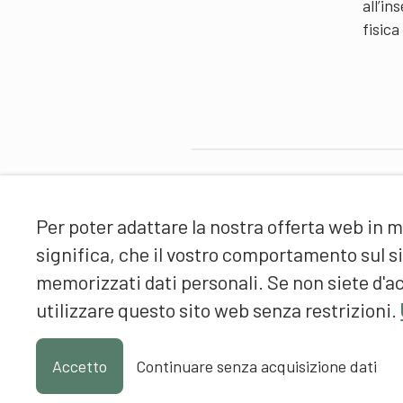
all’i
fisica
Partner
Per poter adattare la nostra offerta web in m
significa, che il vostro comportamento sul 
memorizzati dati personali. Se non siete d'ac
utilizzare questo sito web senza restrizioni.
Accetto
Continuare senza acquisizione dati