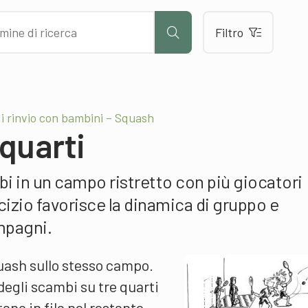
Filtro
di rinvio con bambini – Squash
quarti
bi in un campo ristretto con più giocatori
izio favorisce la dinamica di gruppo e
mpagni.
uash sullo stesso campo.
degli scambi su tre quarti
tano in fila nel restante