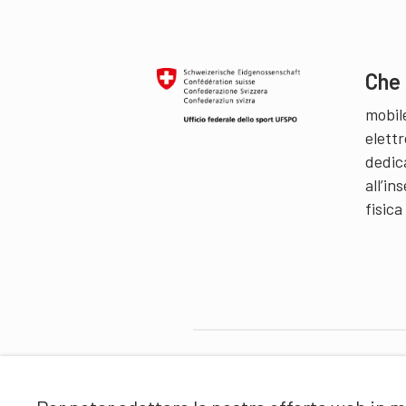
Che 
mobil
elettr
dedic
all’i
fisica
Partner