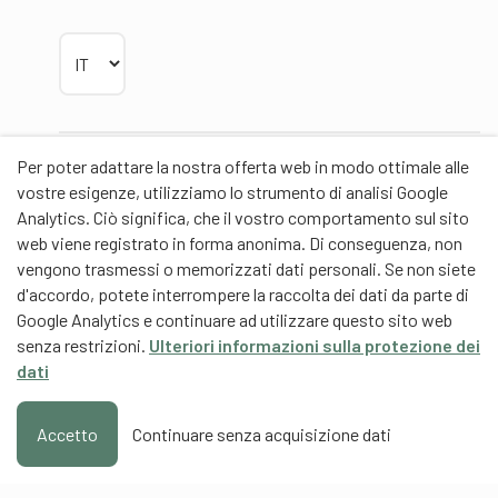
Scegliere la lingua
Per poter adattare la nostra offerta web in modo ottimale alle
Partner
vostre esigenze, utilizziamo lo strumento di analisi Google
Analytics. Ciò significa, che il vostro comportamento sul sito
web viene registrato in forma anonima. Di conseguenza, non
vengono trasmessi o memorizzati dati personali. Se non siete
d'accordo, potete interrompere la raccolta dei dati da parte di
Partner di contenuti
Google Analytics e continuare ad utilizzare questo sito web
senza restrizioni.
Ulteriori informazioni sulla protezione dei
Scuola universitaria federale dello Sport Macolin
dati
SUFSM (DE/FR)
Formazione degli allenatori Svizzera (DE/FR)
Accetto
Continuare senza acquisizione dati