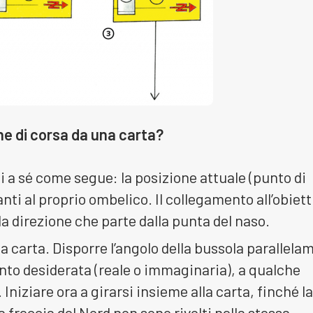
ne di corsa da una carta?
i a sé come segue: la posizione attuale (punto di
nti al proprio ombelico. Il collegamento all’obiett
la direzione che parte dalla punta del naso.
la carta. Disporre l’angolo della bussola parallela
ento desiderata (reale o immaginaria), a qualche
 Iniziare ora a girarsi insieme alla carta, finché la
la freccia del Nord non sono rivolti nella stessa