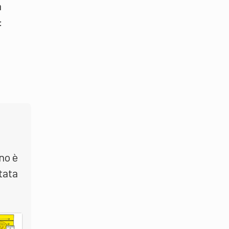
n
:
no è
tata