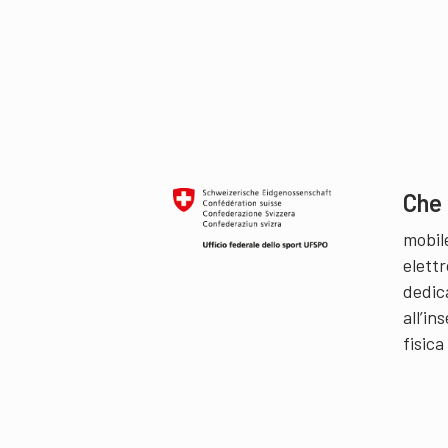
Che 
mobil
elettr
dedic
all’i
fisica