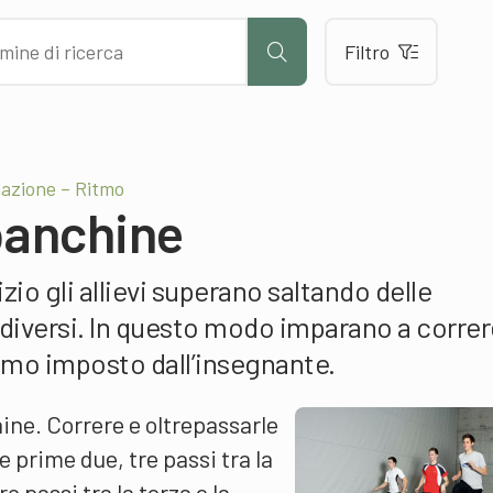
Filtro
azione – Ritmo
panchine
io gli allievi superano saltando delle
 diversi. In questo modo imparano a correr
itmo imposto dall’insegnante.
ne. Correre e oltrepassarle
 prime due, tre passi tra la
o passi tra la terza e la