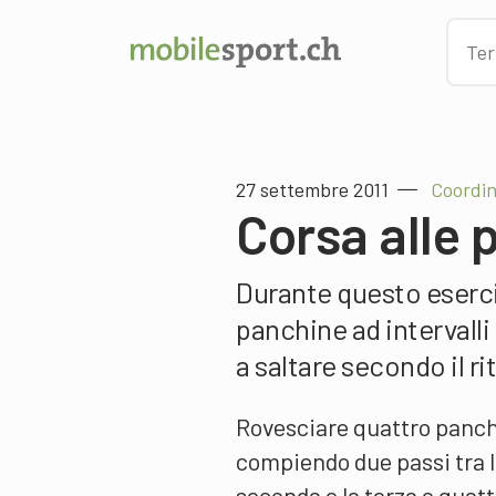
27 settembre 2011
Coordin
Corsa alle 
Durante questo eserciz
panchine ad intervalli
a saltare secondo il r
Rovesciare quattro panchi
compiendo due passi tra le
seconda e la terza e quattr