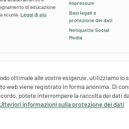
Impressum
nsegnamento di educazione
Basi legali e
 a scuola.
Leggi di più
protezione dei dati
Netiquette Social
Media
P
odo ottimale alle vostre esigenze, utilizziamo lo 
S
d
sito web viene registrato in forma anonima. Di c
(
cordo, potete interrompere la raccolta dei dati d
F
Ulteriori informazioni sulla protezione dei dati
S