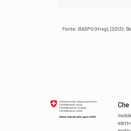
Fonte: BASPO (Hrsg), (2013): 
Che 
mobil
elettr
dedic