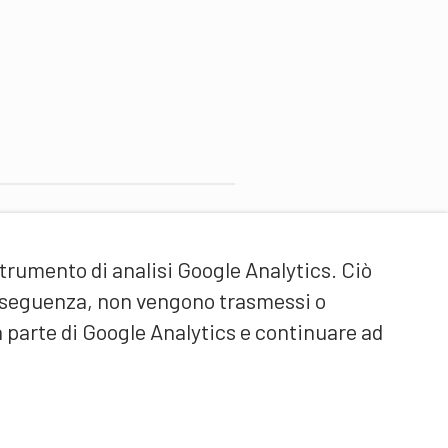
artner di contenuti
strumento di analisi Google Analytics. Ciò
cuola universitaria federale
ello Sport Macolin SUFSM
onseguenza, non vengono trasmessi o
DE/FR)
a parte di Google Analytics e continuare ad
ormazione degli allenatori
vizzera (DE/FR)