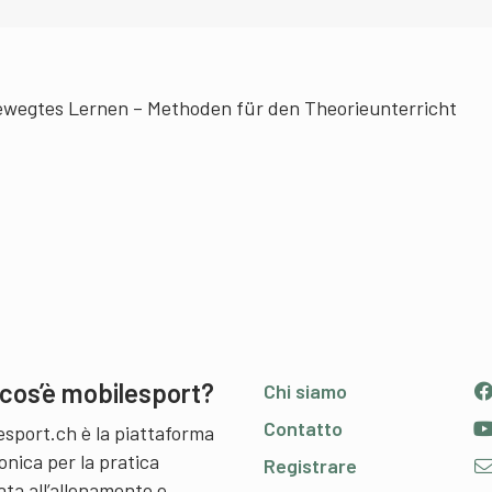
Bewegtes Lernen – Methoden für den Theorieunterricht
cos’è mobilesport?
Chi siamo
Contatto
esport.ch è la piattaforma
onica per la pratica
Registrare
ata all’allenamento e