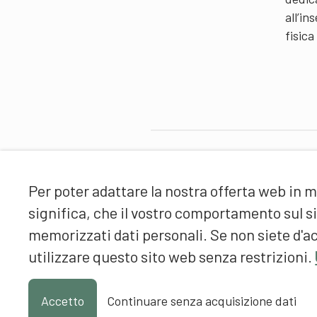
all’i
fisica
Partner
Per poter adattare la nostra offerta web in m
significa, che il vostro comportamento sul 
memorizzati dati personali. Se non siete d'ac
utilizzare questo sito web senza restrizioni.
Accetto
Continuare senza acquisizione dati