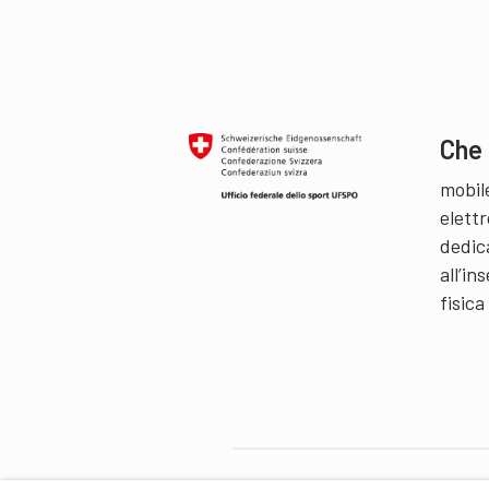
Che 
mobil
elettr
dedic
all’i
fisica