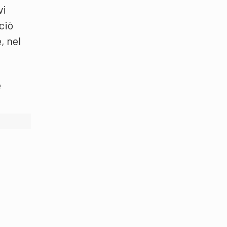
vi
ciò
, nel
e