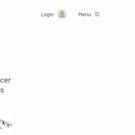
Login
Menu
acer
es