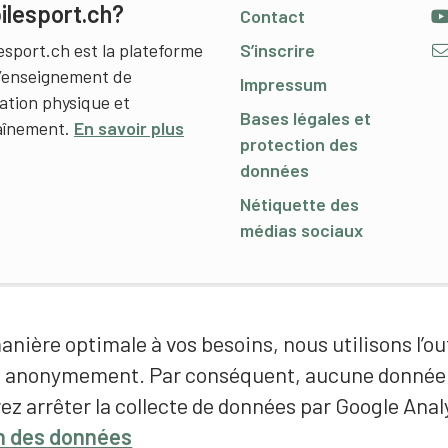
ilesport.ch?
Contact
esport.ch est la plateforme
S’inscrire
l’enseignement de
Impressum
cation physique et
Bases légales et
raînement.
En savoir plus
protection des
données
Nétiquette des
médias sociaux
nière optimale à vos besoins, nous utilisons l’out
é anonymement. Par conséquent, aucune donnée p
ez arrêter la collecte de données par Google Analy
on des données