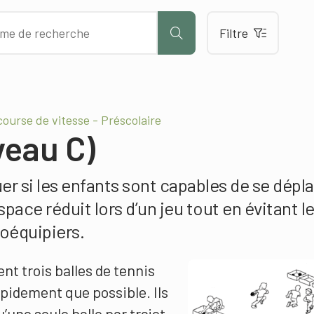
Filtre
course de vitesse - Préscolaire
veau C)
er si les enfants sont capables de se dépl
ace réduit lors d’un jeu tout en évitant l
coéquipiers.
nt trois balles de tennis
rapidement que possible. Ils
une seule balle par trajet.