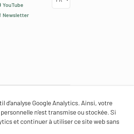
YouTube
Newsletter
Partenaires de contenus
il d’analyse Google Analytics. Ainsi, votre
Haute école fédérale de sport
ersonnelle n’est transmise ou stockée. Si
de Macolin HEFSM
tics et continuer à utiliser ce site web sans
Formation des entraîneurs