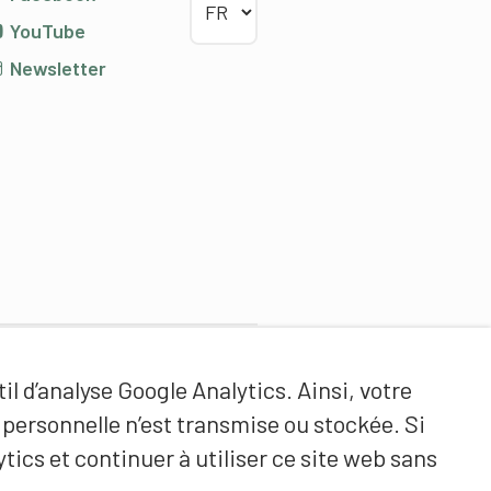
YouTube
Newsletter
Partenaires de contenus
il d’analyse Google Analytics. Ainsi, votre
Haute école fédérale de sport
ersonnelle n’est transmise ou stockée. Si
de Macolin HEFSM
tics et continuer à utiliser ce site web sans
Formation des entraîneurs