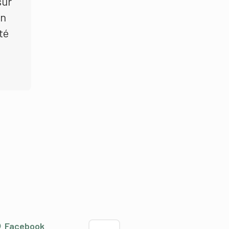
sur
en
té
Choisir la langue
Facebook