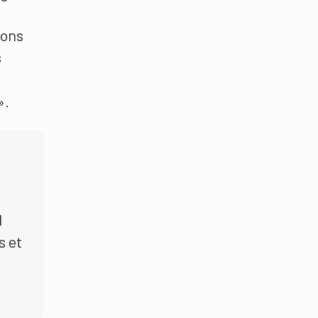
ions
s
».
l
s et