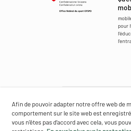
mob
mobil
pour 
l’édu
l’ent
Partenaires
Afin de pouvoir adapter notre offre web de ma
comportement sur le site web est enregistr
vous n’êtes pas d’accord avec cela, vous pouv
restrictions.
En savoir plus sur la protecti