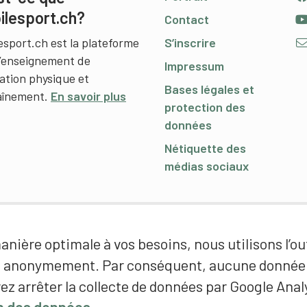
ilesport.ch?
Contact
esport.ch est la plateforme
S’inscrire
l’enseignement de
Impressum
cation physique et
Bases légales et
raînement.
En savoir plus
protection des
données
Nétiquette des
médias sociaux
nière optimale à vos besoins, nous utilisons l’out
é anonymement. Par conséquent, aucune donnée p
ez arrêter la collecte de données par Google Analy
on des données