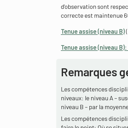
d’observation sont respec
correcte est maintenue 6
Tenue assise (niveau B)
(
Tenue assise (niveau B):
Remarques g
Les compétences disciplin
niveaux: le niveau A – sus
niveau B – par la moyenne 
Les compétences disciplin
faire le point: Où se sit