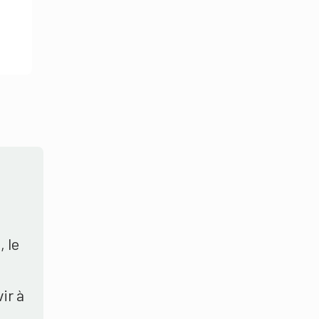
, le
ir à