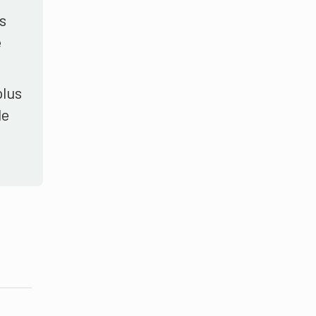
s
e
plus
de