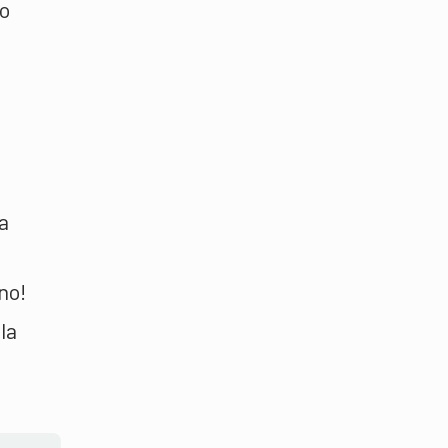
no
a
no!
la