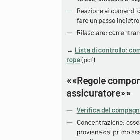
Reazione ai comandi d
fare un passo indietro
Rilasciare: con entra
→
Lista di controllo: c
rope
(pdf)
««Regole compor
assicuratore»»
Verifica del compag
Concentrazione: osser
proviene dal primo as