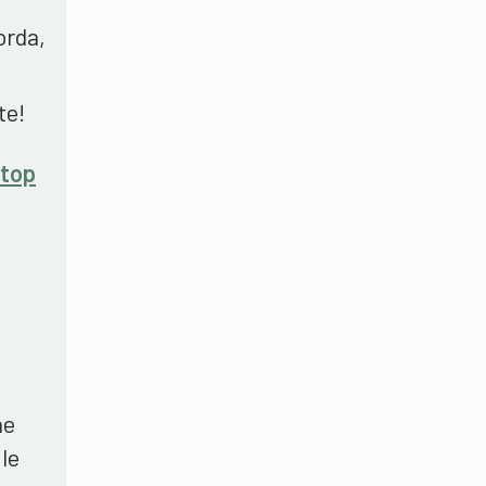
orda,
te!
 top
he
le