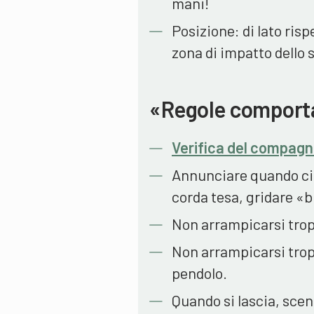
mani!
Posizione: di lato risp
zona di impatto dello 
«Regole comporta
Verifica del compag
Annunciare quando ci 
corda tesa, gridare «b
Non arrampicarsi trop
Non arrampicarsi tropp
pendolo.
Quando si lascia, scen