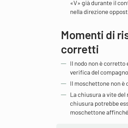
«V» già durante il cont
nella direzione oppost
Momenti di r
corretti
Il nodo non è corretto
verifica del compagno
Il moschettone non è 
La chiusura a vite del 
chiusura potrebbe esser
moschettone affinché l