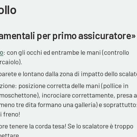
ollo
mentali per primo assicuratore»
no
: con gli occhi ed entrambe le mani (controllo
caiolo).
parete e lontano dalla zona di impatto dello scalat
ione: posizione corretta delle mani (pollice in
 moschettone), incrociare correttamente, presa a
almeno tre dita formano una galleria) e soprattutto
i freno!
e tenere la corda tesa! Se lo scalatore è troppo
pettare.