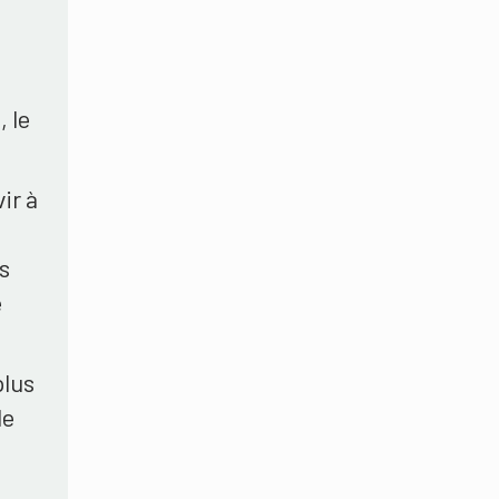
, le
ir à
s
e
plus
de