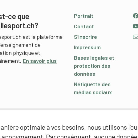
st-ce que
Portrait
ilesport.ch?
Contact
esport.ch est la plateforme
S’inscrire
l’enseignement de
Impressum
cation physique et
Bases légales et
raînement.
En savoir plus
protection des
données
Nétiquette des
médias sociaux
nière optimale à vos besoins, nous utilisons l’out
é anonymement. Par conséquent, aucune donnée p