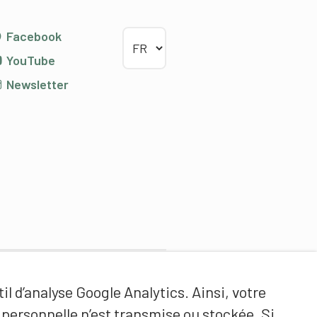
Choisir la langue
Facebook
YouTube
Newsletter
Partenaires de contenus
il d’analyse Google Analytics. Ainsi, votre
Haute école fédérale de sport
ersonnelle n’est transmise ou stockée. Si