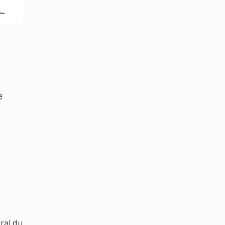
e
ral du