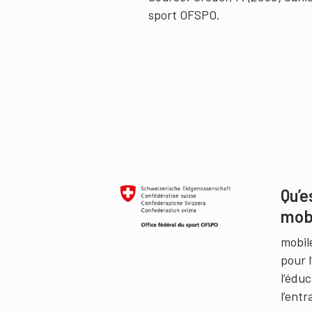
sport OFSPO.
Qu’e
mob
mobil
pour 
l’édu
l’ent