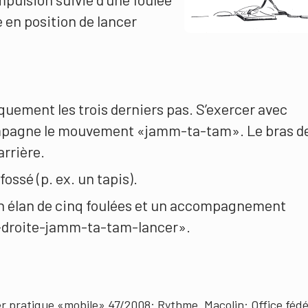
 en position de lancer
quement les trois derniers pas. S’exercer avec
ompagne le mouvement «jamm-ta-tam». Le bras d
arrière.
ossé (p. ex. un tapis).
élan de cinq foulées et un accompagnement
-droite-jamm-ta-tam-lancer».
er pratique «mobile» 47/2008: Rythme. Macolin: Office fédé