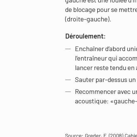
de blocage pour se mettre
(droite-gauche).
Déroulement:
Enchaîner d’abord uni
l’entraîneur qui acc
lancer reste tendu en 
Sauter par-dessus un f
Recommencer avec un 
acoustique: «gauche
Source: Greder, F. (2008) Cahi