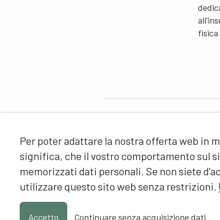
dedic
all’i
fisica
Partner
Per poter adattare la nostra offerta web in m
significa, che il vostro comportamento sul 
memorizzati dati personali. Se non siete d'ac
utilizzare questo sito web senza restrizioni.
Accetto
Continuare senza acquisizione dati