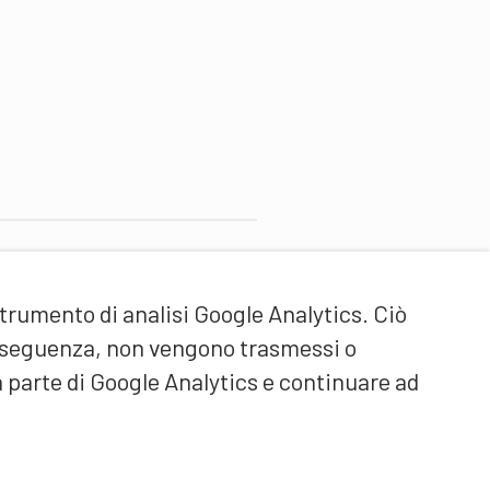
artner di contenuti
strumento di analisi Google Analytics. Ciò
cuola universitaria federale
ello Sport Macolin SUFSM
onseguenza, non vengono trasmessi o
DE/FR)
a parte di Google Analytics e continuare ad
ormazione degli allenatori
vizzera (DE/FR)