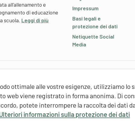
ata all’allenamento e
Impressum
nsegnamento di educazione
Basi legali e
 a scuola.
Leggi di più
protezione dei dati
Netiquette Social
Media
P
odo ottimale alle vostre esigenze, utilizziamo lo 
S
d
sito web viene registrato in forma anonima. Di c
(
cordo, potete interrompere la raccolta dei dati d
F
Ulteriori informazioni sulla protezione dei dati
S