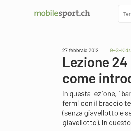
27 febbraio 2012
G+S-Kids 
Lezione 24 «
come introd
In questa lezione, i b
fermi con il braccio t
(senza giavellotto e 
giavellotto). In quest