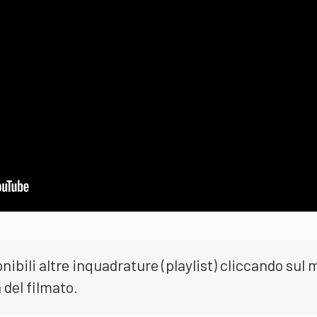
nibili altre inquadrature (playlist) cliccando sul
a del filmato.