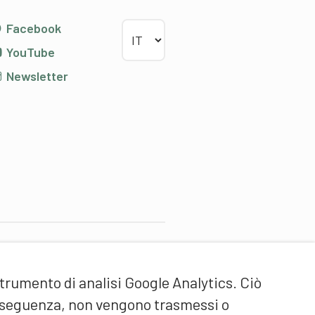
Scegliere la lingua
Facebook
YouTube
Newsletter
artner di contenuti
strumento di analisi Google Analytics. Ciò
cuola universitaria federale
ello Sport Macolin SUFSM
onseguenza, non vengono trasmessi o