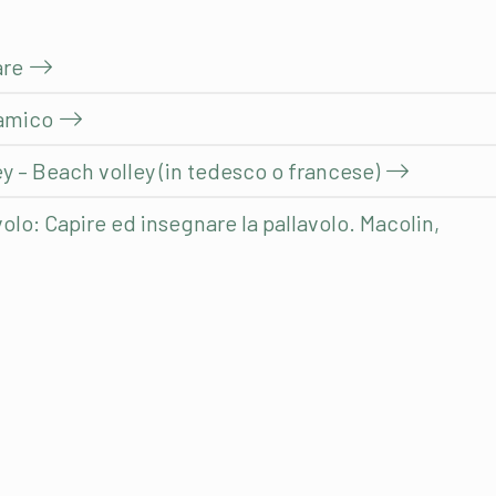
are
namico
ley – Beach volley (in tedesco o francese)
volo: Capire ed insegnare la pallavolo. Macolin,