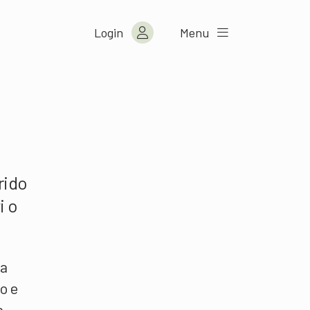
Login
Menu
rido
i o
na
o e
a