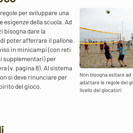
regole per sviluppare una
le esigenze della scuola. Ad
i bisogna dare la
di poter afferrare il pallone.
iso in minicampi (con reti
i supplementari) per
ra (v. pagina 8). Al sistema
Non bisogna esitare ad
on si deve rinunciare per
adattare le regole del gi
irito del gioco.
livello dei giocatori
li