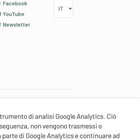
Scegliere la lingua
Facebook
YouTube
Newsletter
artner di contenuti
strumento di analisi Google Analytics. Ciò
cuola universitaria federale
ello Sport Macolin SUFSM
onseguenza, non vengono trasmessi o
DE/FR)
a parte di Google Analytics e continuare ad