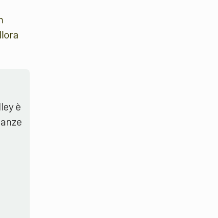
n
llora
ley è
stanze