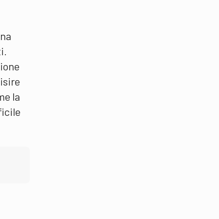
Una
i.
zione
isire
me la
icile