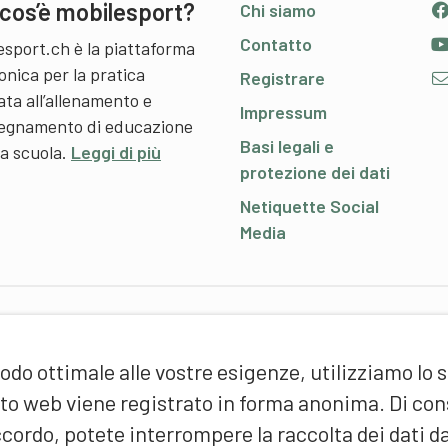
cos’è mobilesport?
Chi siamo
Contatto
esport.ch è la piattaforma
onica per la pratica
Registrare
ata all’allenamento e
Impressum
nsegnamento di educazione
Basi legali e
 a scuola.
Leggi di più
protezione dei dati
Netiquette Social
Media
P
odo ottimale alle vostre esigenze, utilizziamo lo 
S
d
sito web viene registrato in forma anonima. Di c
(
cordo, potete interrompere la raccolta dei dati d