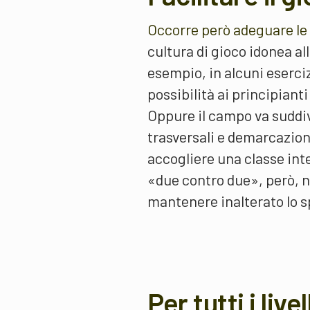
Occorre però adeguare le
cultura di gioco idonea al
esempio, in alcuni eserciz
possibilità ai principianti 
Oppure il campo va suddiv
trasversali e demarcazion
accogliere una classe inte
«due contro due», però, n
mantenere inalterato lo sp
Per tutti i livel