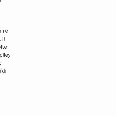
li e
 Il
lte
olley
o
 di