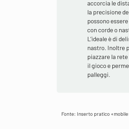
accorcia le dis
la precisione dei
possono essere f
con corde o nast
L’ideale è di de
nastro. Inoltre p
piazzare la rete
il gioco e perme
palleggi.
Fonte: Inserto pratico «mobil