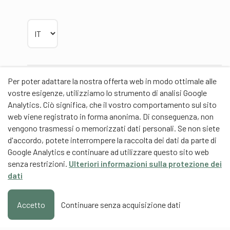
Scegliere la lingua
Per poter adattare la nostra offerta web in modo ottimale alle
Partner
vostre esigenze, utilizziamo lo strumento di analisi Google
Analytics. Ciò significa, che il vostro comportamento sul sito
web viene registrato in forma anonima. Di conseguenza, non
vengono trasmessi o memorizzati dati personali. Se non siete
d'accordo, potete interrompere la raccolta dei dati da parte di
Partner di contenuti
Google Analytics e continuare ad utilizzare questo sito web
senza restrizioni.
Ulteriori informazioni sulla protezione dei
Scuola universitaria federale dello Sport Macolin
dati
SUFSM (DE/FR)
Formazione degli allenatori Svizzera (DE/FR)
Accetto
Continuare senza acquisizione dati