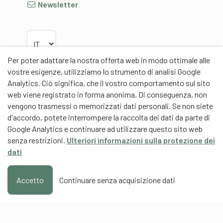
Newsletter
Scegliere la lingua
Per poter adattare la nostra offerta web in modo ottimale alle
vostre esigenze, utilizziamo lo strumento di analisi Google
Analytics. Ciò significa, che il vostro comportamento sul sito
web viene registrato in forma anonima. Di conseguenza, non
Partner
vengono trasmessi o memorizzati dati personali. Se non siete
d'accordo, potete interrompere la raccolta dei dati da parte di
Google Analytics e continuare ad utilizzare questo sito web
senza restrizioni.
Ulteriori informazioni sulla protezione dei
dati
Partner di contenuti
Scuola universitaria federale dello Sport Macolin
Accetto
Continuare senza acquisizione dati
SUFSM (DE/FR)
Formazione degli allenatori Svizzera (DE/FR)