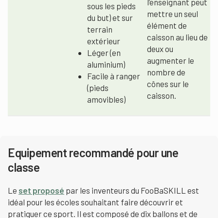
l’enseignant peut
sous les pieds
mettre un seul
du but) et sur
élément de
terrain
caisson au lieu de
extérieur
deux ou
Léger (en
augmenter le
aluminium)
nombre de
Facile à ranger
cônes sur le
(pieds
caisson.
amovibles)
Equipement recommandé pour une
classe
Le
set proposé
par les inventeurs du FooBaSKILL est
idéal pour les écoles souhaitant faire découvrir et
pratiquer ce sport. Il est composé de dix ballons et de