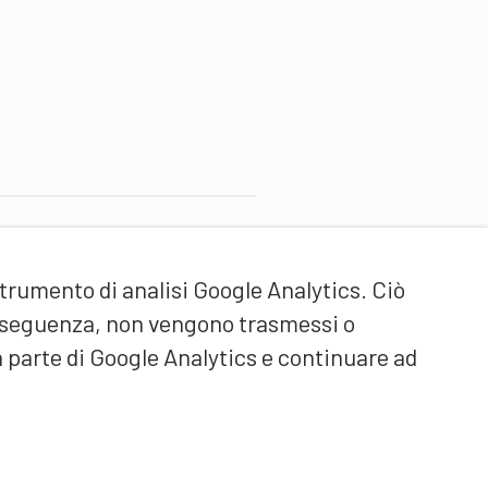
artner di contenuti
strumento di analisi Google Analytics. Ciò
cuola universitaria federale
ello Sport Macolin SUFSM
onseguenza, non vengono trasmessi o
DE/FR)
a parte di Google Analytics e continuare ad
ormazione degli allenatori
vizzera (DE/FR)