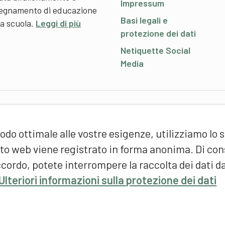
Impressum
nsegnamento di educazione
Basi legali e
 a scuola.
Leggi di più
protezione dei dati
Netiquette Social
Media
P
odo ottimale alle vostre esigenze, utilizziamo lo 
S
d
sito web viene registrato in forma anonima. Di c
(
cordo, potete interrompere la raccolta dei dati d
F
Ulteriori informazioni sulla protezione dei dati
S