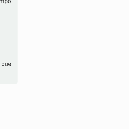
campo
o due