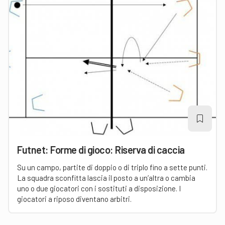
Futnet: Forme di gioco: Riserva di caccia
Su un campo, partite di doppio o di triplo fino a sette punti.
La squadra sconfitta lascia il posto a un’altra o cambia
uno o due giocatori con i sostituti a disposizione. I
giocatori a riposo diventano arbitri.