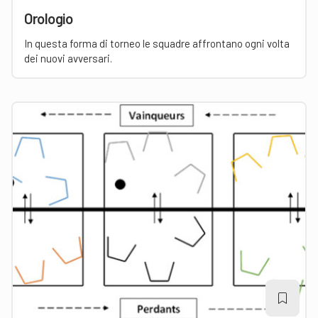
Orologio
In questa forma di torneo le squadre affrontano ogni volta
dei nuovi avversari.