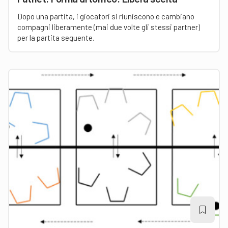
Dopo una partita, i giocatori si riuniscono e cambiano
compagni liberamente (mai due volte gli stessi partner)
per la partita seguente.