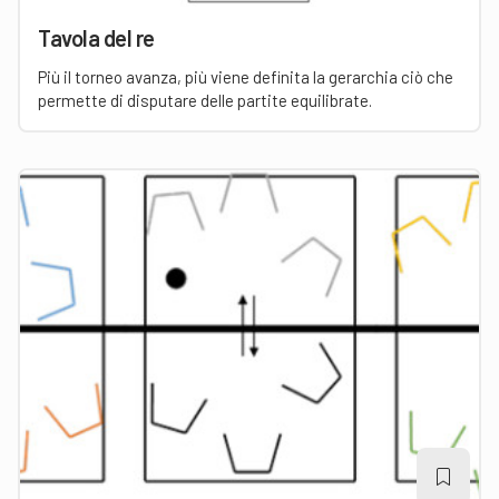
Tavola del re
Più il torneo avanza, più viene definita la gerarchia ciò che
permette di disputare delle partite equilibrate.