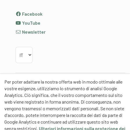
Facebook
YouTube
Newsletter
Scegliere la lingua
Per poter adattare la nostra offerta web in modo ottimale alle
Partner
vostre esigenze, utilizziamo lo strumento di analisi Google
Analytics. Ciò significa, che il vostro comportamento sul sito
web viene registrato in forma anonima. Di conseguenza, non
vengono trasmessi o memorizzati dati personali. Se non siete
d'accordo, potete interrompere la raccolta dei dati da parte di
Partner di contenuti
Google Analytics e continuare ad utilizzare questo sito web
senza restrizioni.
Ulteriori informazioni sulla protezione dei