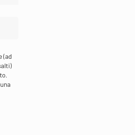
e (ad
alti)
to.
 una