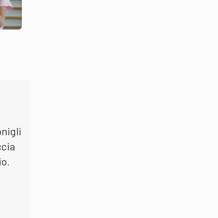
nigli
ccia
io.