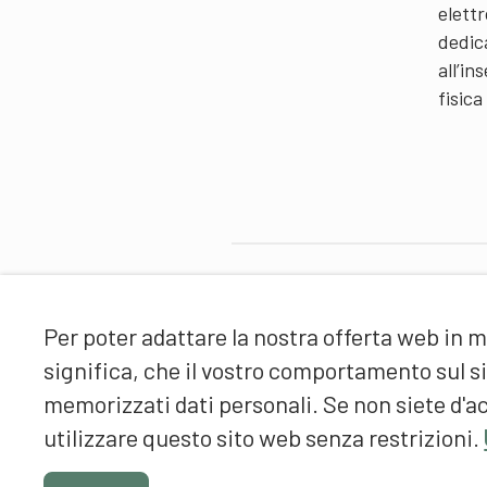
elettr
dedic
all’i
fisica
Partner
Per poter adattare la nostra offerta web in m
significa, che il vostro comportamento sul 
memorizzati dati personali. Se non siete d'ac
utilizzare questo sito web senza restrizioni.