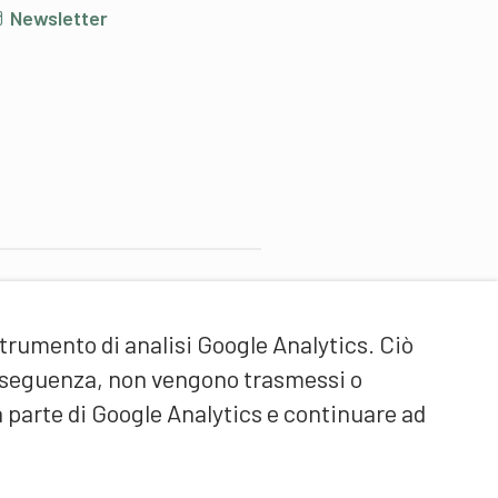
Newsletter
artner di contenuti
strumento di analisi Google Analytics. Ciò
cuola universitaria federale
ello Sport Macolin SUFSM
onseguenza, non vengono trasmessi o
DE/FR)
a parte di Google Analytics e continuare ad
ormazione degli allenatori
vizzera (DE/FR)