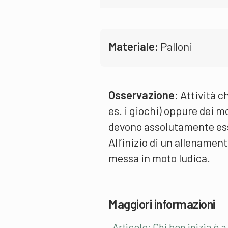
Materiale:
Palloni
Osservazione:
Attività c
es. i giochi) oppure dei mo
devono assolutamente ess
All’inizio di un allenamen
messa in moto ludica.
Maggiori informazioni
Articolo: Chi ben inizia è 