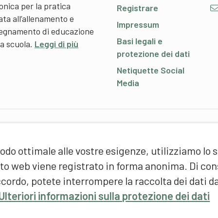
onica per la pratica
Registrare
ata all’allenamento e
Impressum
nsegnamento di educazione
Basi legali e
 a scuola.
Leggi di più
protezione dei dati
Netiquette Social
Media
P
odo ottimale alle vostre esigenze, utilizziamo lo 
S
d
sito web viene registrato in forma anonima. Di c
(
cordo, potete interrompere la raccolta dei dati d
F
Ulteriori informazioni sulla protezione dei dati
S