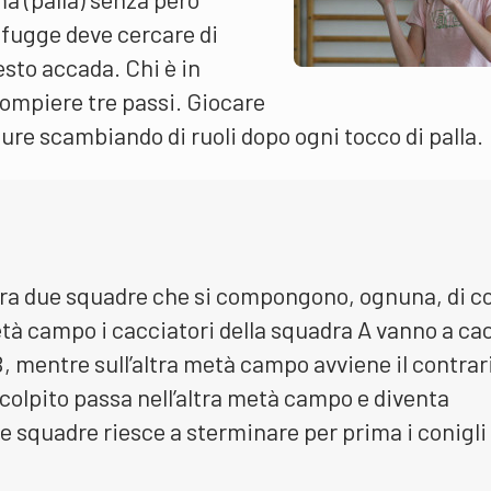
e fugge deve cercare di
sto accada. Chi è in
compiere tre passi. Giocare
re scambiando di ruoli dopo ogni tocco di palla.
 fra due squadre che si compongono, ognuna, di co
età campo i cacciatori della squadra A vanno a ca
B, mentre sull’altra metà campo avviene il contrar
colpito passa nell’altra metà campo e diventa
ue squadre riesce a sterminare per prima i conigli