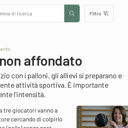
Filtro
mento
 non affondato
io con i palloni, gli allievi si preparano e
ente attività sportiva. È importante
te l’intensità.
a tre giocatori vanno a
tore cercando di colpirlo
ma (palla) senza però