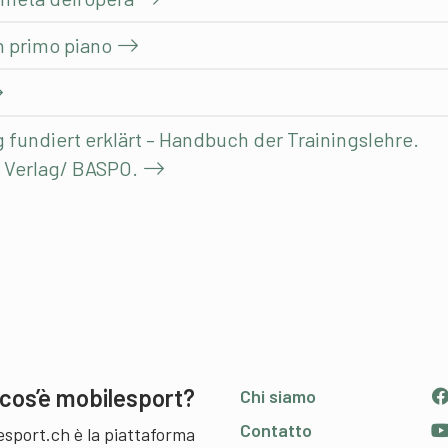
 in primo piano
g fundiert erklärt – Handbuch der Trainingslehre.
 Verlag/ BASPO.
cos’è mobilesport?
Chi siamo
Contatto
esport.ch è la piattaforma