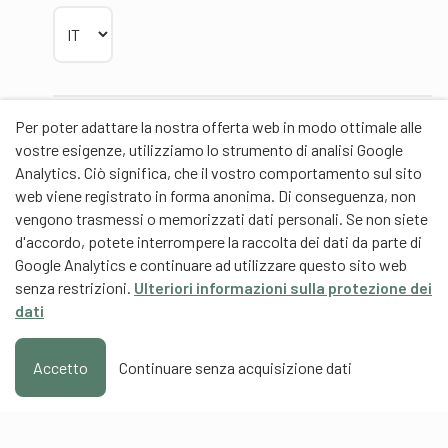
Scegliere la lingua
Per poter adattare la nostra offerta web in modo ottimale alle
Partner
vostre esigenze, utilizziamo lo strumento di analisi Google
Analytics. Ciò significa, che il vostro comportamento sul sito
web viene registrato in forma anonima. Di conseguenza, non
vengono trasmessi o memorizzati dati personali. Se non siete
d'accordo, potete interrompere la raccolta dei dati da parte di
Partner di contenuti
Google Analytics e continuare ad utilizzare questo sito web
senza restrizioni.
Ulteriori informazioni sulla protezione dei
Scuola universitaria federale dello Sport Macolin
dati
SUFSM (DE/FR)
Formazione degli allenatori Svizzera (DE/FR)
Accetto
Continuare senza acquisizione dati